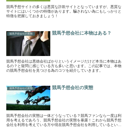
競馬予想サイトの多くは悪質な詐欺サイトとなっていますが、悪質な
サイトにはいくつかの特徴があります。騙されない為にもしっかりと
特徴を把握しておきましょう！
競馬予想会社に本物はある？
競馬予想会社の実態
競馬予想会社は悪徳会社ばかりというイメージだけど本当に本物はあ
るの？と疑問に感じている方も多いと思います。この記事では、本物
の競馬予想会社を見つける為のコツを紹介していきます。
競馬予想会社の実態
競馬予想会社の実態
競馬予想会社の実態は一体どうなっている？競馬ファンなら一度は利
用を考えるであろう、競馬予想会社の実態を暴露！これから競馬予想
会社を利用を考えている方や現在競馬予想会社を利用しているという