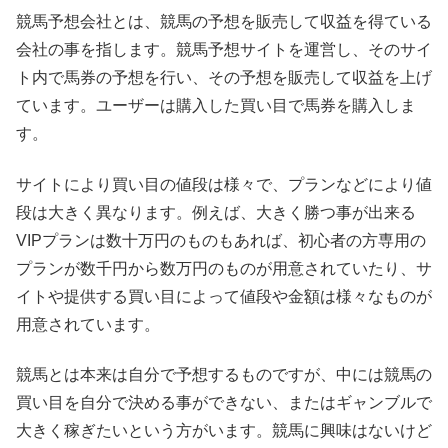
競馬予想会社とは、競馬の予想を販売して収益を得ている
会社の事を指します。競馬予想サイトを運営し、そのサイ
ト内で馬券の予想を行い、その予想を販売して収益を上げ
ています。ユーザーは購入した買い目で馬券を購入しま
す。
サイトにより買い目の値段は様々で、プランなどにより値
段は大きく異なります。例えば、大きく勝つ事が出来る
VIPプランは数十万円のものもあれば、初心者の方専用の
プランが数千円から数万円のものが用意されていたり、サ
イトや提供する買い目によって値段や金額は様々なものが
用意されています。
競馬とは本来は自分で予想するものですが、中には競馬の
買い目を自分で決める事ができない、またはギャンブルで
大きく稼ぎたいという方がいます。競馬に興味はないけど