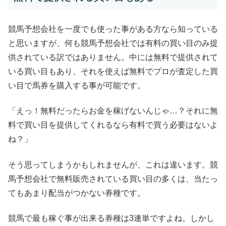
競馬予想会社を一度でも使った事がある方なら知っている
と思いますが、何も競馬予想会社では有料の買い目のみ提
供されている訳ではありません。中には無料で提供されて
いる買い目もあり、それを使えば無料でプロが査定した買
い目で馬券を購入する事が可能です。
「えっ！無料だったらお金を稼げないんじゃ…？それに無
料で買い目を提供してくれるなら有料で買う必要はないよ
ね？」
そう思ってしまうかもしれませんが、これは違います。競
馬予想会社で無料販売されている買い目の多くは、当たっ
てもあまり配当がつかない券種です。
競馬で最も稼ぐ事が出来る券種は3連単ですよね。しかし