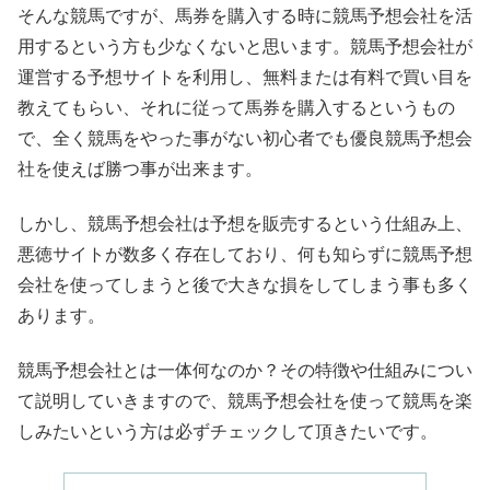
そんな競馬ですが、馬券を購入する時に競馬予想会社を活
用するという方も少なくないと思います。競馬予想会社が
運営する予想サイトを利用し、無料または有料で買い目を
教えてもらい、それに従って馬券を購入するというもの
で、全く競馬をやった事がない初心者でも優良競馬予想会
社を使えば勝つ事が出来ます。
しかし、競馬予想会社は予想を販売するという仕組み上、
悪徳サイトが数多く存在しており、何も知らずに競馬予想
会社を使ってしまうと後で大きな損をしてしまう事も多く
あります。
競馬予想会社とは一体何なのか？その特徴や仕組みについ
て説明していきますので、競馬予想会社を使って競馬を楽
しみたいという方は必ずチェックして頂きたいです。