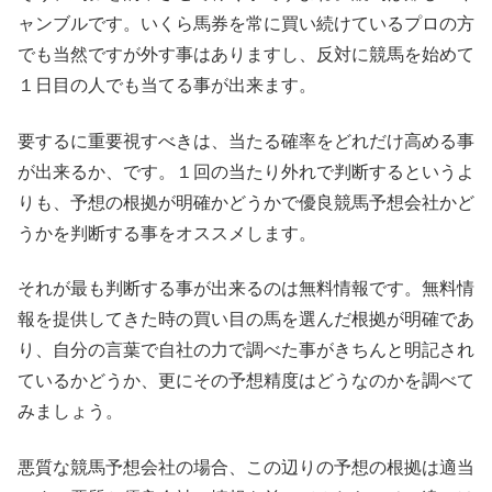
ャンブルです。いくら馬券を常に買い続けているプロの方
でも当然ですが外す事はありますし、反対に競馬を始めて
１日目の人でも当てる事が出来ます。
要するに重要視すべきは、当たる確率をどれだけ高める事
が出来るか、です。１回の当たり外れで判断するというよ
りも、予想の根拠が明確かどうかで優良競馬予想会社かど
うかを判断する事をオススメします。
それが最も判断する事が出来るのは無料情報です。無料情
報を提供してきた時の買い目の馬を選んだ根拠が明確であ
り、自分の言葉で自社の力で調べた事がきちんと明記され
ているかどうか、更にその予想精度はどうなのかを調べて
みましょう。
悪質な競馬予想会社の場合、この辺りの予想の根拠は適当