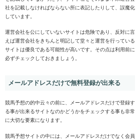
社を記載しなければならない所に表記したりして、誤魔化
しています。
運営会社を公にしていないサイトは危険であり、反対に言
えば運営会社をきちんと明記して堂々と運営を行っている
サイトは優良である可能性が高いです。その点は利用前に
必ずチェックしておきましょう。
メールアドレスだけで無料登録が出来る
競馬予想の的中云々の前に、メールアドレスだけで登録す
る事が出来るサイトなのかどうかをチェックする事も非常
に大切な要素になります。
競馬予想サイトの中には、メールアドレスだけでなく会員