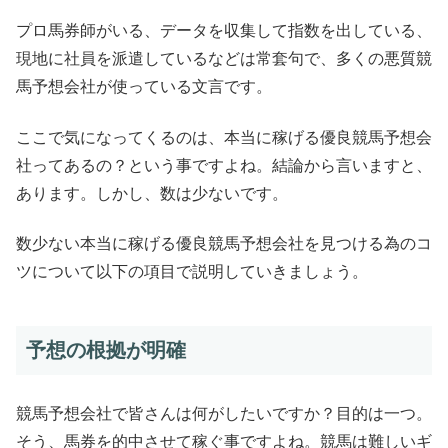
プロ馬券師がいる、データを収集して指数を出している、
現地に社員を派遣しているなどは常套句で、多くの悪質競
馬予想会社が使っている文言です。
ここで気になってくるのは、本当に稼げる優良競馬予想会
社ってあるの？という事ですよね。結論から言いますと、
あります。しかし、数は少ないです。
数少ない本当に稼げる優良競馬予想会社を見つける為のコ
ツについて以下の項目で説明していきましょう。
予想の根拠が明確
競馬予想会社で皆さんは何がしたいですか？目的は一つ。
そう、馬券を的中させて稼ぐ事ですよね。競馬は難しいギ