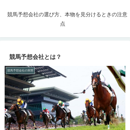
競馬予想会社の選び方、本物を見分けるときの注意
点
競馬予想会社とは？
競馬予想会社の実態