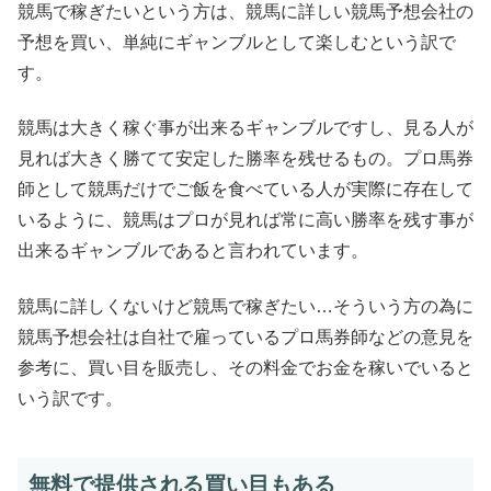
競馬で稼ぎたいという方は、競馬に詳しい競馬予想会社の
予想を買い、単純にギャンブルとして楽しむという訳で
す。
競馬は大きく稼ぐ事が出来るギャンブルですし、見る人が
見れば大きく勝てて安定した勝率を残せるもの。プロ馬券
師として競馬だけでご飯を食べている人が実際に存在して
いるように、競馬はプロが見れば常に高い勝率を残す事が
出来るギャンブルであると言われています。
競馬に詳しくないけど競馬で稼ぎたい…そういう方の為に
競馬予想会社は自社で雇っているプロ馬券師などの意見を
参考に、買い目を販売し、その料金でお金を稼いでいると
いう訳です。
無料で提供される買い目もある