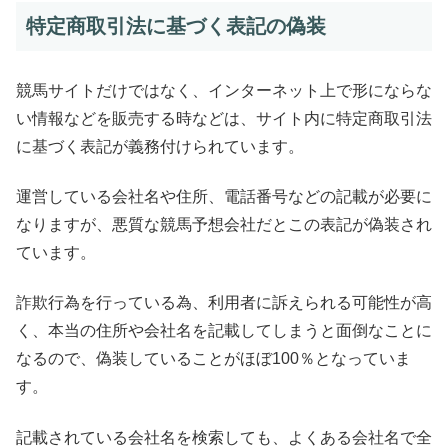
特定商取引法に基づく表記の偽装
競馬サイトだけではなく、インターネット上で形にならな
い情報などを販売する時などは、サイト内に特定商取引法
に基づく表記が義務付けられています。
運営している会社名や住所、電話番号などの記載が必要に
なりますが、悪質な競馬予想会社だとこの表記が偽装され
ています。
詐欺行為を行っている為、利用者に訴えられる可能性が高
く、本当の住所や会社名を記載してしまうと面倒なことに
なるので、偽装していることがほぼ100％となっていま
す。
記載されている会社名を検索しても、よくある会社名で全