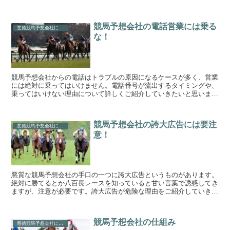
ださい。
競馬予想会社の電話営業には乗る
悪徳競馬予想会社について
な！
競馬予想会社からの電話はトラブルの原因になるケースが多く、営業
には絶対に乗ってはいけません。電話番号が流出するタイミングや、
乗ってはいけない理由について詳しくご紹介していきたいと思いま
す！
競馬予想会社の誇大広告には要注
悪徳競馬予想会社について
意！
悪質な競馬予想会社の手口の一つに誇大広告というものがあります。
絶対に勝てるとか八百長レースを知っていると甘い言葉で誘惑してき
ますが、注意が必要です。誇大広告が危険な理由をご紹介していきた
いと思います！
競馬予想会社の仕組み
悪徳競馬予想会社について