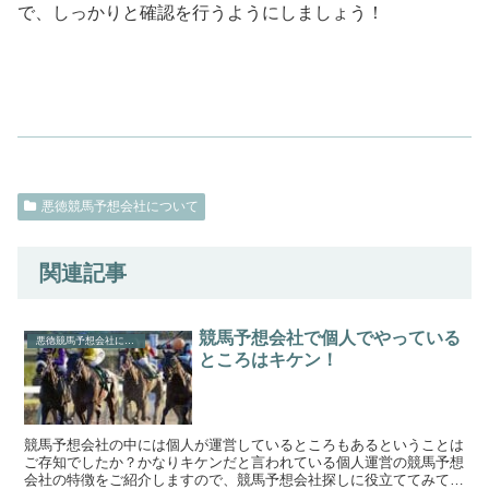
で、しっかりと確認を行うようにしましょう！
悪徳競馬予想会社について
関連記事
競馬予想会社で個人でやっている
悪徳競馬予想会社について
ところはキケン！
競馬予想会社の中には個人が運営しているところもあるということは
ご存知でしたか？かなりキケンだと言われている個人運営の競馬予想
会社の特徴をご紹介しますので、競馬予想会社探しに役立ててみてく