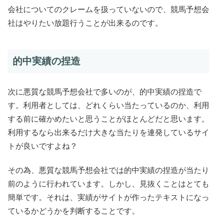
会社についてのクレームを扱っていないので、競馬予想会
社はやりたい放題行うことが出来るのです。
的中実績の捏造
次に悪質な競馬予想会社で多いのが、的中実績の捏造で
す。利用者としては、どれくらい当たっているのか、利用
する前に確かめたいと思うことがほとんどだと思います。
利用するなら出来るだけ大きな当たりを連発しているサイ
トが良いですよね？
その為、悪質な競馬予想会社では的中実績の捏造が当たり
前のように行われています。しかし、見抜くことはとても
簡単です。それは、実績がサイトが作ったテキストになっ
ているかどうかを判断することです。