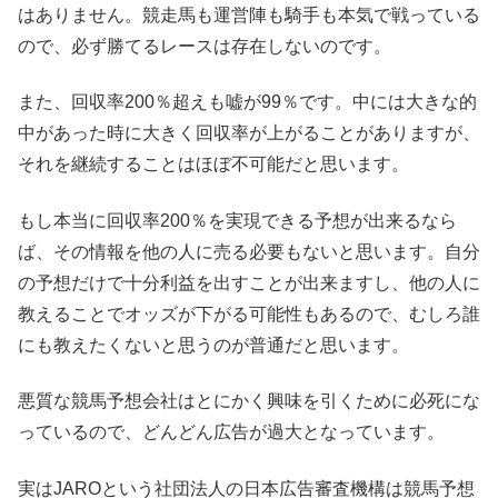
はありません。競走馬も運営陣も騎手も本気で戦っている
ので、必ず勝てるレースは存在しないのです。
また、回収率200％超えも嘘が99％です。中には大きな的
中があった時に大きく回収率が上がることがありますが、
それを継続することはほぼ不可能だと思います。
もし本当に回収率200％を実現できる予想が出来るなら
ば、その情報を他の人に売る必要もないと思います。自分
の予想だけで十分利益を出すことが出来ますし、他の人に
教えることでオッズが下がる可能性もあるので、むしろ誰
にも教えたくないと思うのが普通だと思います。
悪質な競馬予想会社はとにかく興味を引くために必死にな
っているので、どんどん広告が過大となっています。
実はJAROという社団法人の日本広告審査機構は競馬予想