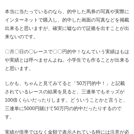
本当に当たっているのなら、的中した馬券の写真や実際に
インターネットで購入し、的中した画面の写真などを掲載
出来ると思いますが、確実に嘘なので証拠を出すことが出
来ないのです。
〇月〇日の〇レースで〇〇円的中！なんていう実績はもは
や実績とは呼べませんよね。小学生でも作ることが出来る
と思います。
しかも、ちゃんと見てみてると「50万円的中！」と記載
されているレースの結果を見ると、三連単でもオッズが
100倍くらいだったりします。どういうことかと言うと、
三連単に5000円賭けて50万円の的中だったりするので
す。
実績が倍率ではなく金額で表示されている時には注意が必