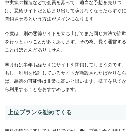
中実績の捏造などで会員を募って、適当な予想を売りつ
け、悪徳サイトだと広まり出して稼げなくなったらすぐに
閉鎖させるという方法がメインになります。
今度は、別の悪徳サイトを立ち上げてまた同じ方法で詐欺
を行うということが多くあります。その為、長く運営する
ことはほとんどありません。
早ければ半年も経たずにサイトを閉鎖してしまうのです。
もし、利用を検討しているサイトが新設されたばかりなら
ば、悪徳の可能性は非常に高いと思います。様子を見てか
ら利用することをおすすめします。
上位プランを勧めてくる
無料の情報に関しても同じですが、低いプランから利用を