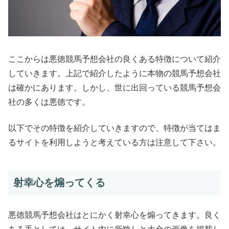
ここからは悪徳競馬予想会社の良くある特徴について紹介
していきます。上記で紹介したように本物の競馬予想会社
は確かにあります。しかし、世に出回っている競馬予想会
社の多くは悪徳です。
以下でその特徴を紹介していきますので、特徴が当てはま
るサイトを利用しようと考えている方は注意して下さい。
射幸心を煽ってくる
悪徳競馬予想会社はとにかく射幸心を煽ってきます。良く