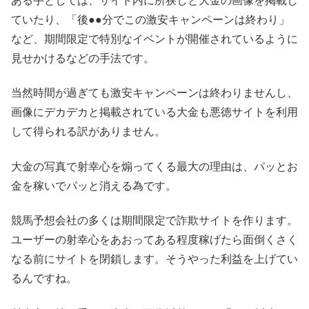
ある手としては、サイト内に所狭しと大金の画像を掲載し
ていたり、「後●●分でこの激安キャンペーンは終わり」
など、期間限定で特別なイベントが開催されているように
見せかけるなどの手法です。
当然時間が過ぎても激安キャンペーンは終わりませんし、
画像にデカデカと掲載されている大金も悪徳サイトを利用
して得られる訳がありません。
大金の写真で射幸心を煽ってくる最大の理由は、パッとお
金を稼いでパッと消える為です。
競馬予想会社の多くは期間限定で詐欺サイトを作ります。
ユーザーの射幸心をあおってある程度稼げたら面倒くさく
なる前にサイトを閉鎖します。そうやった利益を上げてい
るんですね。