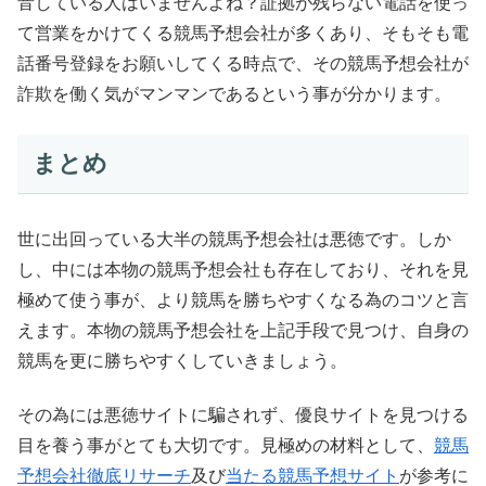
音している人はいませんよね？証拠が残らない電話を使っ
て営業をかけてくる競馬予想会社が多くあり、そもそも電
話番号登録をお願いしてくる時点で、その競馬予想会社が
詐欺を働く気がマンマンであるという事が分かります。
まとめ
世に出回っている大半の競馬予想会社は悪徳です。しか
し、中には本物の競馬予想会社も存在しており、それを見
極めて使う事が、より競馬を勝ちやすくなる為のコツと言
えます。本物の競馬予想会社を上記手段で見つけ、自身の
競馬を更に勝ちやすくしていきましょう。
その為には悪徳サイトに騙されず、優良サイトを見つける
目を養う事がとても大切です。見極めの材料として、
競馬
予想会社徹底リサーチ
及び
当たる競馬予想サイト
が参考に