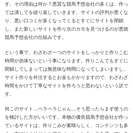
す。その理由は何か？悪質な競馬予想会社の多くは、作っ
ては潰してを繰り返していきます。サイトの評判が悪くな
り、悪い口コミが多くなってくるとすぐにサイトを閉鎖
し、また新しいサイトを作り次のカモを見つけるのが悪徳
競馬予想会社の仕組みです。
という事で、わざわざ一つのサイトをしっかりと作りこむ
時間が勿体ないという事になります。作りこんでもすぐに
閉鎖してしまっては無意味な時間になってしまいますし、
サイト作りを外注するとお金もかかりますので、わざわざ
時間をかけて丁寧なサイトを作ろうと思わないという訳で
す。
何このサイト…ペラペラじゃん…そう思ったらまず使うの
を検討した方がいいです。本物の優良競馬予想会社が作っ
ているサイトは、作りこみが素晴らしく、コンテンツも多