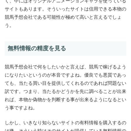
く、中にはオリジナルアニメーションキャラを使っている
サイトもあります。そういったサイトは信用できる本物の
競馬予想会社である可能性が極めて高いと言えるでしょ
う。
無料情報の精度を見る
競馬予想会社で何をしたいかと言えば、競馬で稼げるよう
になりたいというのが本音ですよね。優良でも悪質であっ
ても、当たる買い目を提供してくれるのであれば問題ない
訳です。つまり、当たるかどうかを先に調べることが出来
れば、本物か偽物かを判断する事が出来るようになるとい
う事ですよね。
しかし、いきなり知らないサイトの有料情報を購入するの
は嫌。そういう時はそのサイトが提供している無料情報の