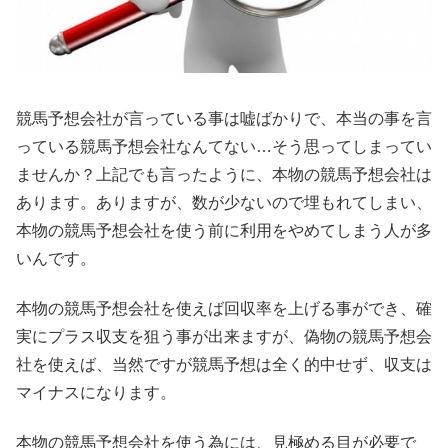
競馬予想会社が言っている事は嘘ばかりで、本当の事を言
っている競馬予想会社なんてない…そう思ってしまってい
ませんか？上記でも言ったように、本物の競馬予想会社は
あります。ありますが、数が少ないので埋もれてしまい、
本物の競馬予想会社を使う前に利用をやめてしまう人が多
いんです。
本物の競馬予想会社を使えば回収率を上げる事ができ、確
実にプラス収支を狙う事が出来ますが、偽物の競馬予想会
社を使えば、当然ですが競馬予想は全く的中せず、収支は
マイナスになります。
本物の競馬予想会社を使う為には、見極める目が必要で