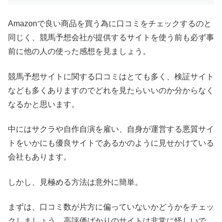
Amazonで良い商品を買う為に口コミをチェックするのと
同じく、競馬予想会社が提供するサイトを使う前も必ず事
前に他の人の使った感想を見ましょう。
競馬予想サイトに関する口コミはとても多く、検証サイト
なども多くありますのでどれを見たらいいのか分からなく
なるかと思います。
中にはサクラや自作自演を雇い、自身が運営する悪質サイ
トをいかにも優良サイトであるかのように見せかけている
会社もあります。
しかし、見極める方法は意外に簡単。
まずは、口コミ数が片方に偏っていないかどうかをチェッ
クしましょう。高評価ばかりのサイトは非常に怪しいで