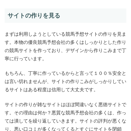
サイトの作りを見る
まずは利用しようとしている競馬予想サイトの作りを見ま
す。本物の優良競馬予想会社の多くはしっかりとした作り
の競馬サイトを作っており、デザインから作りこみまで丁
寧に行っています。
もちろん、丁寧に作っているからと言って１００％安全と
は言い切れませんが、サイトの作りこみがしっかりしてい
るサイトはある程度は信用して大丈夫です。
サイトの作りが雑なサイトはほぼ間違いなく悪徳サイトで
す。その理由は何か？悪質な競馬予想会社の多くは、作っ
ては潰してを繰り返していきます。サイトの評判が悪くな
り、悪い口コミが多くなってくるとすぐにサイトを閉鎖