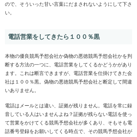
ので、そういった甘い言葉にだまされないようにして下さ
い。
電話営業をしてきたら１００％黒
本物の優良競馬予想会社か偽物の悪徳競馬予想会社かを判
断する方法の一つに、電話営業をしてくるかどうかがあり
ます。これは断言できますが、電話営業を仕掛けてきた会
社は１００％黒。偽物の悪徳競馬予想会社と断定して間違
いありません。
電話はメールとは違い、証拠が残りません。電話を常に録
音している人はいませんよね？証拠が残らない電話を使っ
て営業をかけてくる競馬予想会社が多くあり、そもそも電
話番号登録をお願いしてくる時点で、その競馬予想会社が