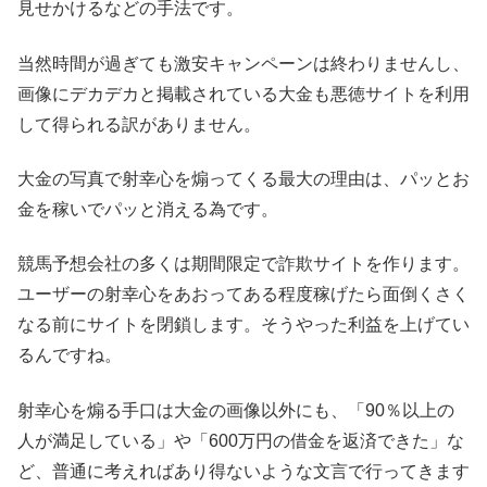
見せかけるなどの手法です。
当然時間が過ぎても激安キャンペーンは終わりませんし、
画像にデカデカと掲載されている大金も悪徳サイトを利用
して得られる訳がありません。
大金の写真で射幸心を煽ってくる最大の理由は、パッとお
金を稼いでパッと消える為です。
競馬予想会社の多くは期間限定で詐欺サイトを作ります。
ユーザーの射幸心をあおってある程度稼げたら面倒くさく
なる前にサイトを閉鎖します。そうやった利益を上げてい
るんですね。
射幸心を煽る手口は大金の画像以外にも、「90％以上の
人が満足している」や「600万円の借金を返済できた」な
ど、普通に考えればあり得ないような文言で行ってきます