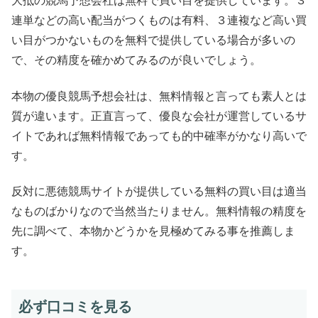
大抵の競馬予想会社は無料で買い目を提供しています。３
連単などの高い配当がつくものは有料、３連複など高い買
い目がつかないものを無料で提供している場合が多いの
で、その精度を確かめてみるのが良いでしょう。
本物の優良競馬予想会社は、無料情報と言っても素人とは
質が違います。正直言って、優良な会社が運営しているサ
イトであれば無料情報であっても的中確率がかなり高いで
す。
反対に悪徳競馬サイトが提供している無料の買い目は適当
なものばかりなので当然当たりません。無料情報の精度を
先に調べて、本物かどうかを見極めてみる事を推薦しま
す。
必ず口コミを見る