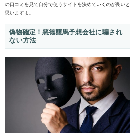
の口コミを見て自分で使うサイトを決めていくのが良いと
思いますよ。
偽物確定！悪徳競馬予想会社に騙され
ない方法