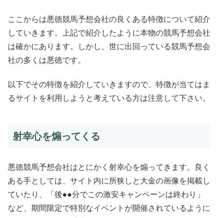
ここからは悪徳競馬予想会社の良くある特徴について紹介
していきます。上記で紹介したように本物の競馬予想会社
は確かにあります。しかし、世に出回っている競馬予想会
社の多くは悪徳です。
以下でその特徴を紹介していきますので、特徴が当てはま
るサイトを利用しようと考えている方は注意して下さい。
射幸心を煽ってくる
悪徳競馬予想会社はとにかく射幸心を煽ってきます。良く
ある手としては、サイト内に所狭しと大金の画像を掲載し
ていたり、「後●●分でこの激安キャンペーンは終わり」
など、期間限定で特別なイベントが開催されているように